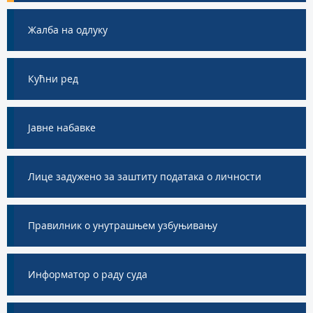
Жалба на одлуку
Кућни ред
Jавне набавке
Лице задужено за заштиту података о личности
Правилник о унутрашњем узбуњивању
Информатор о раду суда