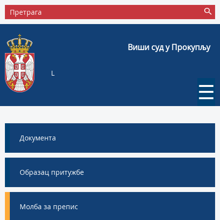
Виши суд у Прокупљу
L
☰
Документа
Образац притужбе
Молба за препис