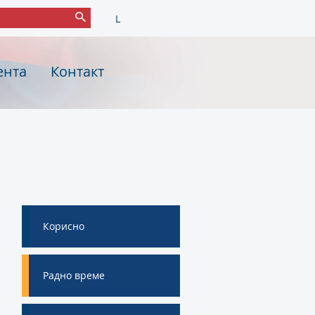
L
ента
Контакт
Корисно
Радно време