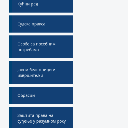
Кућни ред
Судска пракса
Особе са посебним
потребама
Јавни бележници и
извршитељи
Обрасци
Заштита права на
суђење у разумном року