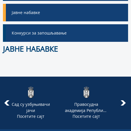
Јавне набавке
Конкурси за запошљавање
ЈАВНЕ НАБАВКЕ
Сад су узбуњивачи
Правосудна
Адв
јачи
академија Републике
Посетите сајт
Посетите сајт
П
Србије