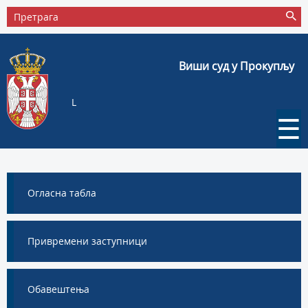
Виши суд у Прокупљу
L
☰
Огласна табла
Привремени заступници
Обавештења