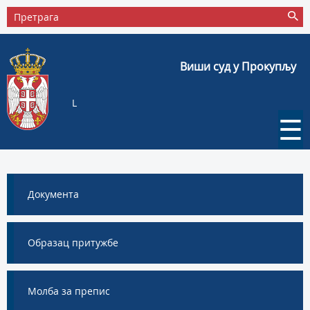
Виши суд у Прокупљу
L
☰
Документа
Образац притужбе
Молба за препис