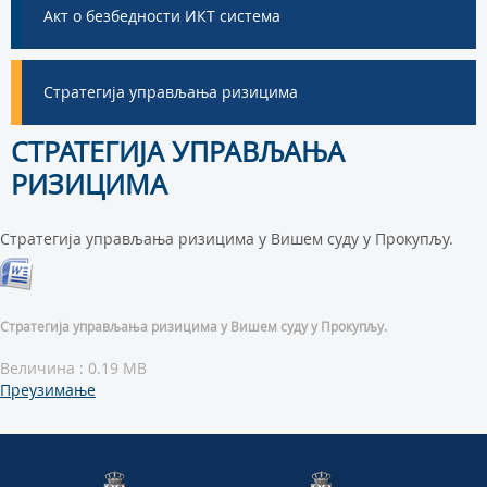
Акт о безбедности ИКТ система
Стратегија управљања ризицима
СТРАТЕГИЈА УПРАВЉАЊА
РИЗИЦИМА
Стратегија управљања ризицима у Вишем суду у Прокупљу.
Стратегија управљања ризицима у Вишем суду у Прокупљу.
Величина : 0.19 MB
Преузимање