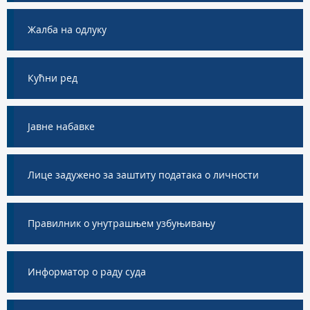
Жалба на одлуку
Кућни ред
Jавне набавке
Лице задужено за заштиту података о личности
Правилник о унутрашњем узбуњивању
Информатор о раду суда