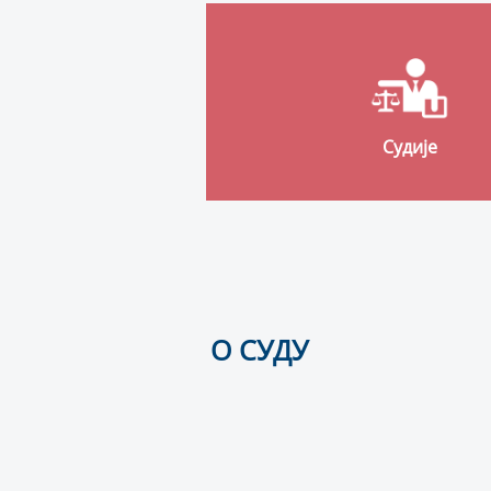
Судије
О СУДУ