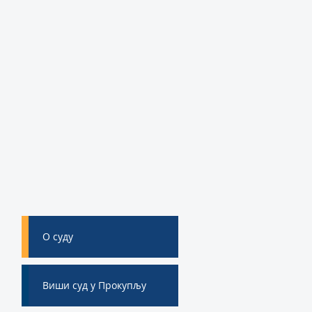
О суду
Виши суд у Прокупљу