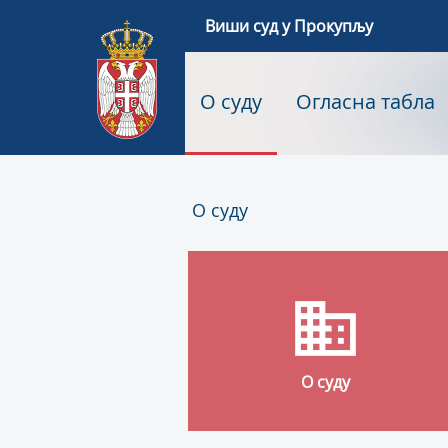
Виши суд у Прокупљу
О суду
Огласна табла
О суду
О суду