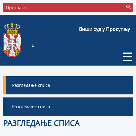
Виши суд у Прокупљу
L
☰
Разгледање списа
Разгледање списа
РАЗГЛЕДАЊЕ СПИСА