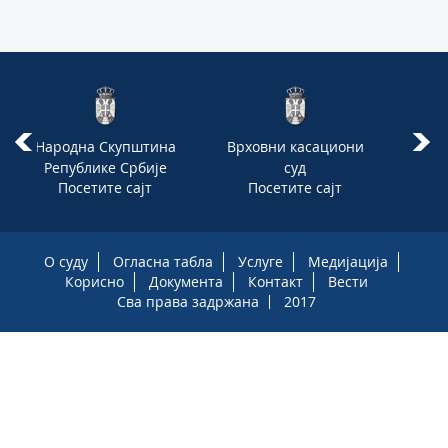
Народна Скупштина
Врховни касациони
Ја
Републике Србије
суд
Посетите сајт
Посетите сајт
П
О суду
Огласна табла
Услуге
Медијација
Корисно
Документа
Контакт
Вести
Сва права задржана
2017