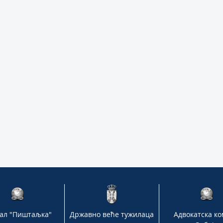
ал "Пиштаљка"
Државно веће тужилаца
Адвокатска к