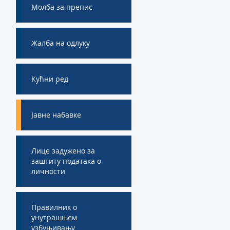
Молба за препис
Жалба на одлуку
Кућни ред
Jавне набавке
Лице задужено за
заштиту података о
личности
Правилник о
унутрашњем
узбуњивању