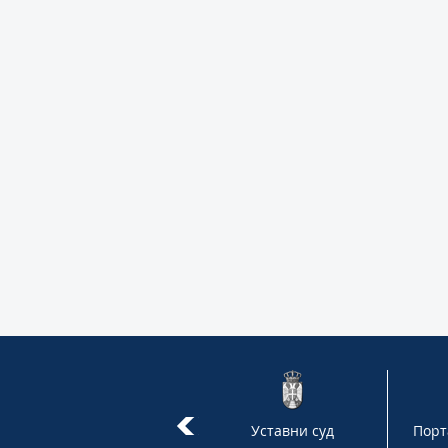
Сад су узбуњивачи јачи
Уставни суд
Порт