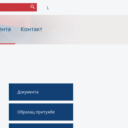
L
ента
Контакт
Документа
Образац притужбе