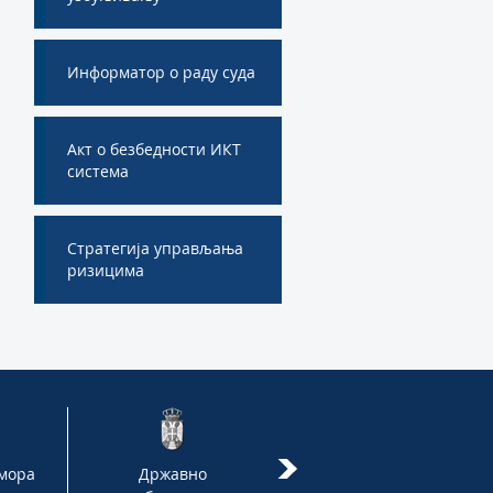
Информатор о раду суда
Акт о безбедности ИКТ
система
Стратегија управљања
ризицима
омора
Државно
Народна Скупштина