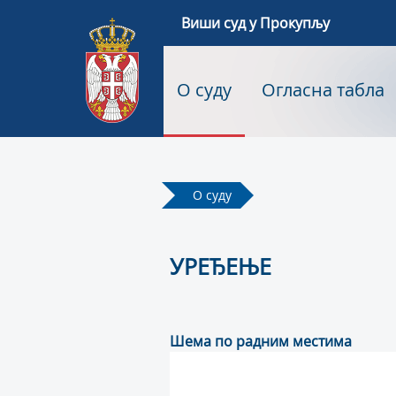
Виши суд у Прокупљу
О суду
Огласна табла
О суду
УРЕЂЕЊЕ
Шема по радним местима