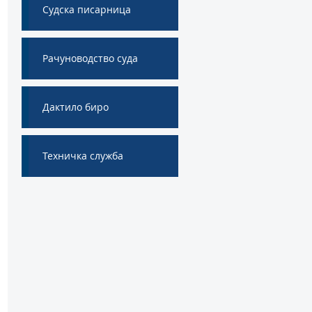
Судска писарница
Рачуноводство суда
Дактило биро
Техничка служба