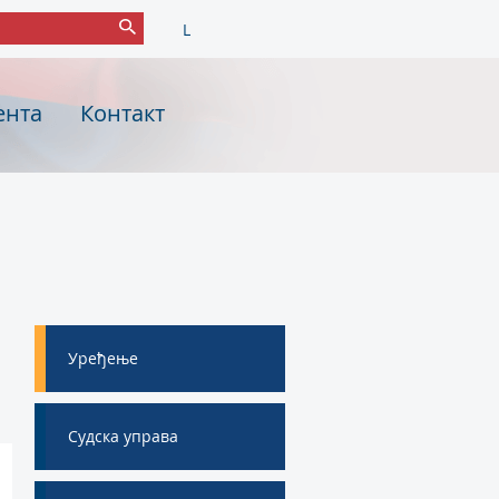
L
ента
Контакт
Уређење
Судска управа