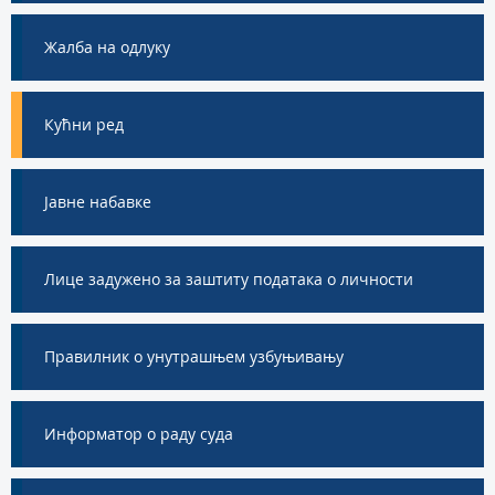
Жалба на одлуку
Кућни ред
Jавне набавке
Лице задужено за заштиту података о личности
Правилник о унутрашњем узбуњивању
Информатор о раду суда