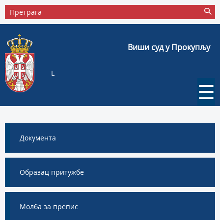
Виши суд у Прокупљу
L
☰
Документа
Образац притужбе
Молба за препис