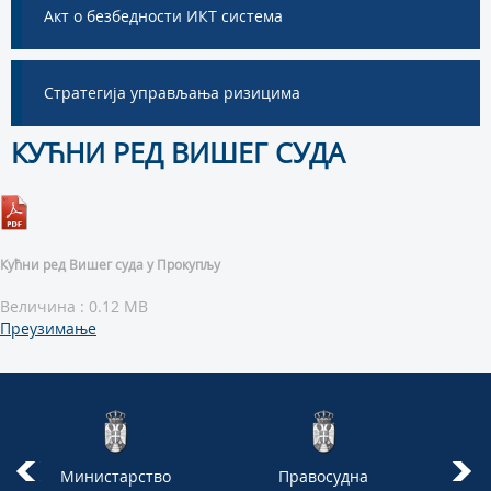
Акт о безбедности ИКТ система
Стратегија управљања ризицима
КУЋНИ РЕД ВИШЕГ СУДА
Кућни ред Вишег суда у Прокупљу
Величина : 0.12 MB
Преузимање
Министарство
Правосудна
В