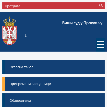
Виши суд у Прокупљу
L
☰
Огласна табла
Привремени заступници
Обавештења