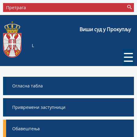
Виши суд у Прокупљу
L
☰
Огласна табла
Привремени заступници
Обавештења