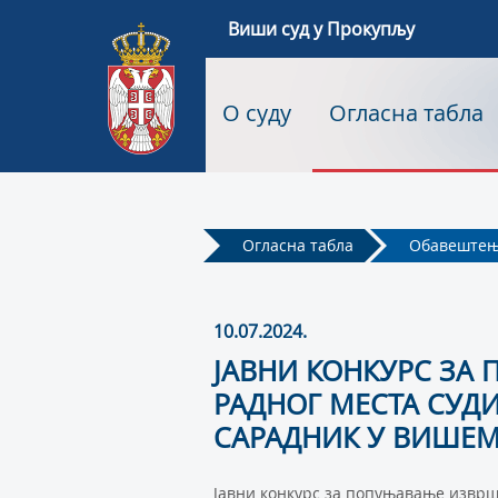
Виши суд у Прокупљу
О суду
Огласна табла
Огласна табла
Обавеште
10.07.2024.
ЈАВНИ КОНКУРС ЗА
РАДНОГ МЕСТА СУД
САРАДНИК У ВИШЕМ
Јавни конкурс за попуњавање изврш