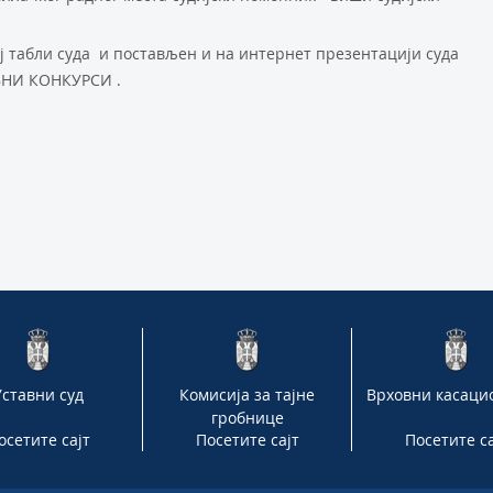
ној табли суда и постављен и на интернет презентацији суда
НИ КОНКУРСИ .
Уставни суд
Комисија за тајне
Врховни касаци
гробнице
осетите сајт
Посетите сајт
Посетите са