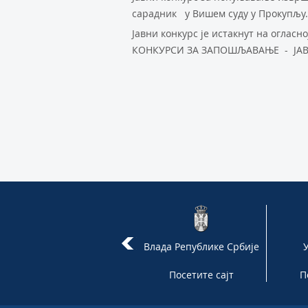
сарадник у Вишем суду у Прокупљу.
Јавни конкурс је истакнут на оглас
КОНКУРСИ ЗА ЗАПОШЉАВАЊЕ - ЈАВ
Правосудна академија
Влада Републике Србије
Републике Србије
Посетите сајт
Посетите сајт
П