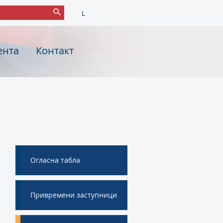
L
ента
Контакт
Огласна табла
И
Привремени заступници