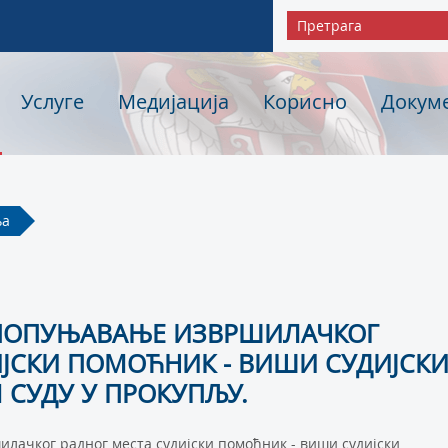
Услуге
Медијација
Корисно
Докум
ња
 ПОПУЊАВАЊЕ ИЗВРШИЛАЧКОГ
ИЈСКИ ПОМОЋНИК - ВИШИ СУДИЈСК
 СУДУ У ПРОКУПЉУ.
илачког радног места судијски помоћник - виши судијски