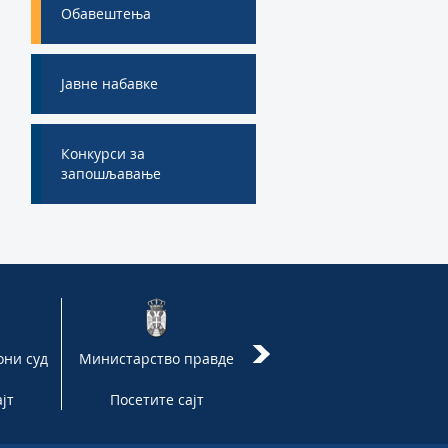
Обавештења
Јавне набавке
Конкурси за
запошљавање
они суд
Министарство правде
Сад су узбуњивачи јачи
јт
Посетите сајт
Посетите сајт