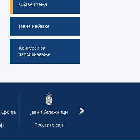
Обавештења
Јавне набавке
Конкурси за
запошљавање
 Србије
Јавни бележници
Комисија за
спровођење
јт
Посетите сајт
Посетите сајт
националне стратегије
реформе правосуђа за
период 2013-2018.