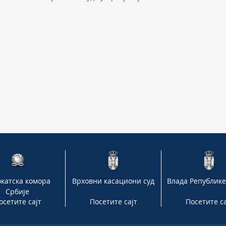
катска комора
Врховни касациони суд
Влада Републике
Србије
осетите сајт
Посетите сајт
Посетите са