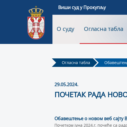
Виши суд у Прокупљу
О суду
Огласна табла
Огласна табла
Обавеште
29.05.2024.
ПОЧЕТАК РАДА НОВО
Обавештење о новом веб сајту 
Почетком јуна 2024.г. почеће са рад