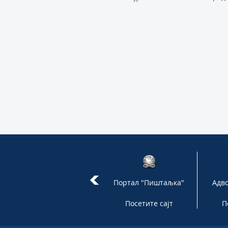
Државно веће тужилаца
Портал "Пиштаљка"
Адво
Посетите сајт
Посетите сајт
П