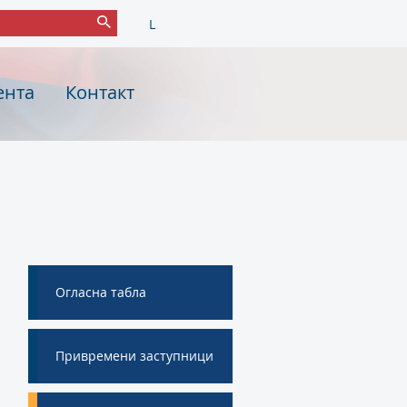
L
ента
Контакт
Огласна табла
Привремени заступници