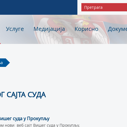
Услуге
Медијација
Корисно
Докум
ња
Г САЈТА СУДА
Вишег суда у Прокупљу
ом нови веб сајт Вишег суда у Прокупљу.